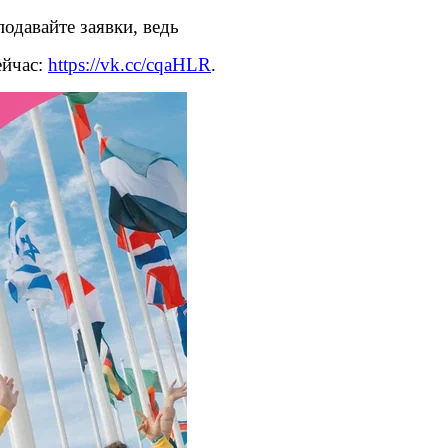
подавайте заявки, ведь
ейчас:
https://vk.cc/cqaHLR
.