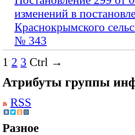
изменений в постановл
Краснокрымского сельск
№ 343
1
2
3
Ctrl →
Атрибуты группы инф
RSS
Разное