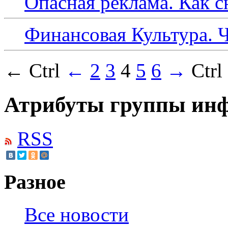
Опасная реклама. Как с
Финансовая Культура. 
← Ctrl
←
2
3
4
5
6
→
Ctr
Атрибуты группы инф
RSS
Разное
Все новости